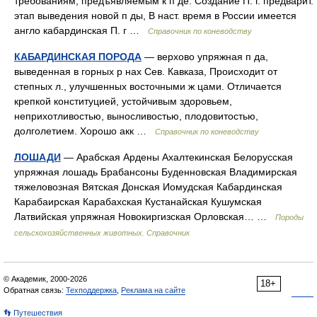
требованиям, предъявляемым к п де. Создание П. г. предварит.
этап выведения новой п ды, В наст. время в России имеется
англо кабардинская П. г …
Справочник по коневодству
КАБАРДИНСКАЯ ПОРОДА
— верхово упряжная п да,
выведенная в горных р нах Сев. Кавказа, Происходит от
степных л., улучшенных восточными ж цами. Отличается
крепкой конституцией, устойчивым здоровьем,
неприхотливостью, выносливостью, плодовитостью,
долголетием. Хорошо акк …
Справочник по коневодству
ЛОШАДИ
— Арабская Ардены Ахалтекинская Белорусская
упряжная лошадь Брабансоны Буденновская Владимирская
тяжеловозная Вятская Донская Иомудская Кабардинская
Карабаирская Карабахская Кустанайская Кушумская
Латвийская упряжная Новокиргизская Орловская… …
Породы
сельскохозяйственных животных. Справочник
© Академик, 2000-2026
18+
Обратная связь:
Техподдержка
,
Реклама на сайте
👣 Путешествия