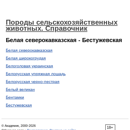
Породы сельскохозяйственных
животных. Справочник
Белая северокавказская - Бестужевская
Белая северокавказская
Белая широкогрудая
Белоголовая украинская
Белорусская упряжная лошадь
Белорусская черно-пестрая
Белый великан
Бентамки
Бестужевская
© Академик, 2000-2026
18+