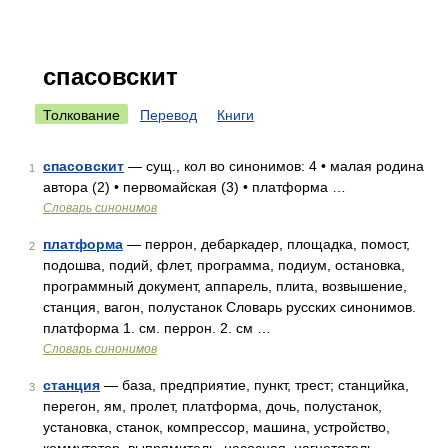
спасовскит
Толкование
Перевод
Книги
спасовскит
— сущ., кол во синонимов: 4 • малая родина
1
автора (2) • первомайская (3) • платформа …
Словарь синонимов
платформа
— перрон, дебаркадер, площадка, помост,
2
подошва, подий, флет, программа, подиум, остановка,
программный документ, аппарель, плита, возвышение,
станция, вагон, полустанок Словарь русских синонимов.
платформа 1. см. перрон. 2. см …
Словарь синонимов
станция
— база, предприятие, пункт, трест; станцийка,
3
перегон, ям, пролет, платформа, дочь, полустанок,
установка, станок, компрессор, машина, устройство,