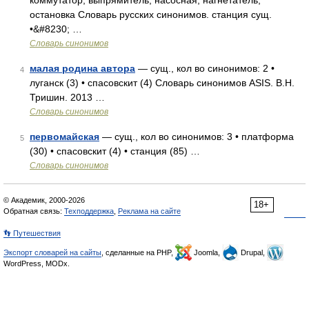
коммутатор, выпрямитель, насосная, нагнетатель,
остановка Словарь русских синонимов. станция сущ.
•&#8230; …
Словарь синонимов
малая родина автора
— сущ., кол во синонимов: 2 •
4
луганск (3) • спасовскит (4) Словарь синонимов ASIS. В.Н.
Тришин. 2013 …
Словарь синонимов
первомайская
— сущ., кол во синонимов: 3 • платформа
5
(30) • спасовскит (4) • станция (85) …
Словарь синонимов
© Академик, 2000-2026
18+
Обратная связь:
Техподдержка
,
Реклама на сайте
👣 Путешествия
Экспорт словарей на сайты
, сделанные на PHP,
Joomla,
Drupal,
WordPress, MODx.